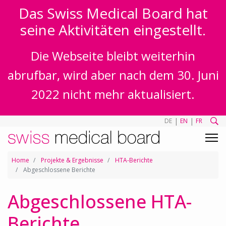
Das Swiss Medical Board hat
seine Aktivitäten eingestellt.
Die Webseite bleibt weiterhin
abrufbar, wird aber nach dem 30. Juni
2022 nicht mehr aktualisiert.
|
|
DE
EN
FR
Home
Projekte & Ergebnisse
HTA-Berichte
Abgeschlossene Berichte
Abgeschlossene HTA-
Berichte