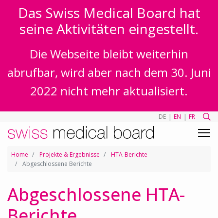
Das Swiss Medical Board hat
seine Aktivitäten eingestellt.
Die Webseite bleibt weiterhin
abrufbar, wird aber nach dem 30. Juni
2022 nicht mehr aktualisiert.
|
|
DE
EN
FR
Home
Projekte & Ergebnisse
HTA-Berichte
Abgeschlossene Berichte
Abgeschlossene HTA-
Berichte