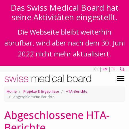
Das Swiss Medical Board hat
seine Aktivitäten eingestellt.
Die Webseite bleibt weiterhin
abrufbar, wird aber nach dem 30. Juni
2022 nicht mehr aktualisiert.
|
|
DE
EN
FR
Home
Projekte & Ergebnisse
HTA-Berichte
Abgeschlossene Berichte
Abgeschlossene HTA-
Berichte