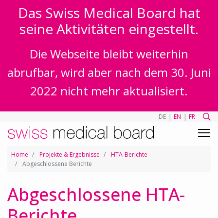
Das Swiss Medical Board hat
seine Aktivitäten eingestellt.
Die Webseite bleibt weiterhin
abrufbar, wird aber nach dem 30. Juni
2022 nicht mehr aktualisiert.
|
|
DE
EN
FR
Home
Projekte & Ergebnisse
HTA-Berichte
Abgeschlossene Berichte
Abgeschlossene HTA-
Berichte