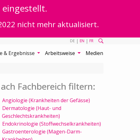
eingestellt.
2022 nicht mehr aktualisiert.
|
|
DE
EN
FR
te & Ergebnisse
Arbeitsweise
Medien
ach Fachbereich filtern:
Angiologie (Krankheiten der Gefässe)
Dermatologie (Haut- und
Geschlechtskrankheiten)
Endokrinologie (Stoffwechselkrankheiten)
Gastroenterologie (Magen-Darm-
Krankheiten)