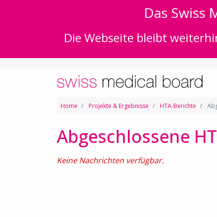
Das Swiss M
Die Webseite bleibt weiterhi
Home
Projekte & Ergebnisse
HTA-Berichte
Abg
Abgeschlossene HT
Keine Nachrichten verfügbar.