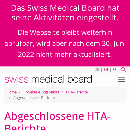
Das Swiss Medical Board hat
seine Aktivitäten eingestellt.
Die Webseite bleibt weiterhin
abrufbar, wird aber nach dem 30. Juni
2022 nicht mehr aktualisiert.
|
|
DE
EN
FR
Home
Projekte & Ergebnisse
HTA-Berichte
Abgeschlossene Berichte
Abgeschlossene HTA-
Berichte