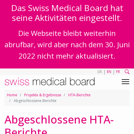
Das Swiss Medical Board hat
seine Aktivitäten eingestellt.
Die Webseite bleibt weiterhin
abrufbar, wird aber nach dem 30. Juni
2022 nicht mehr aktualisiert.
|
|
DE
EN
FR
Home
Projekte & Ergebnisse
HTA-Berichte
Abgeschlossene Berichte
Abgeschlossene HTA-
Berichte