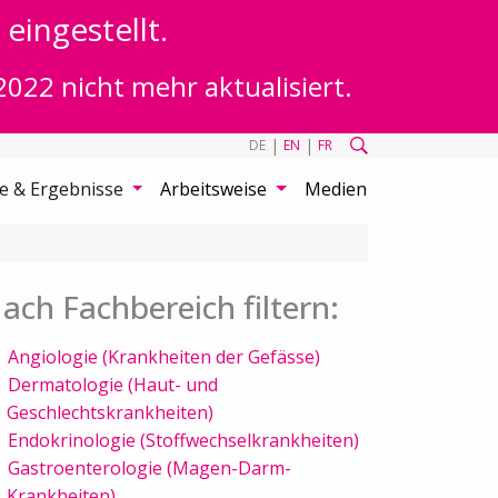
eingestellt.
2022 nicht mehr aktualisiert.
|
|
DE
EN
FR
te & Ergebnisse
Arbeitsweise
Medien
ach Fachbereich filtern:
Angiologie (Krankheiten der Gefässe)
Dermatologie (Haut- und
Geschlechtskrankheiten)
Endokrinologie (Stoffwechselkrankheiten)
Gastroenterologie (Magen-Darm-
Krankheiten)