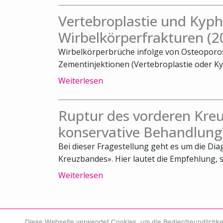
Vertebroplastie und Kyph
Wirbelkörperfrakturen (2
Wirbelkörperbrüche infolge von Osteoporos
Zementinjektionen (Vertebroplastie oder Kyph
Weiterlesen
Ruptur des vorderen Kreu
konservative Behandlung
Bei dieser Fragestellung geht es um die Di
Kreuzbandes». Hier lautet die Empfehlung, s
Weiterlesen
Diese Webseite verwendet Cookies, um die Bedienfreundlichke
© Swiss Medical Board 2026