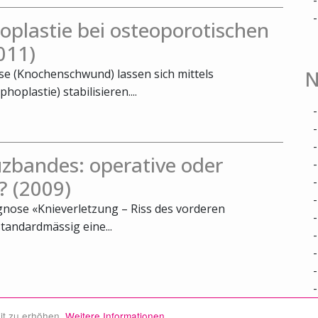
oplastie bei osteoporotischen
011)
N
e (Knochenschwund) lassen sich mittels
oplastie) stabilisieren....
zbandes: operative oder
? (2009)
agnose «Knieverletzung – Riss des vorderen
tandardmässig eine...
it zu erhöhen.
Weitere Informationen.