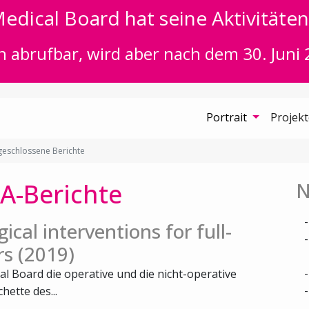
edical Board hat seine Aktivitäten 
n abrufbar, wird aber nach dem 30. Juni 
Portrait
Projek
eschlossene Berichte
A-Berichte
N
ical interventions for full-
rs (2019)
al Board die operative und die nicht-operative
ette des...