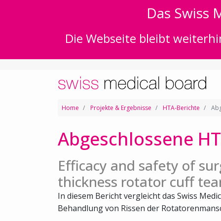
Das Swiss M
Die Webseite bleibt weiterhi
Home
Projekte & Ergebnisse
HTA-Berichte
Abg
Abgeschlossene HT
Efficacy and safety of surg
thickness rotator cuff tea
In diesem Bericht vergleicht das Swiss Medic
Behandlung von Rissen der Rotatorenmansch