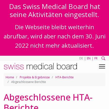
Das Swiss Medical Board hat
seine Aktivitäten eingestellt.
Die Webseite bleibt weiterhin
abrufbar, wird aber nach dem 30. Juni
2022 nicht mehr aktualisiert.
|
|
DE
EN
FR
Home
Projekte & Ergebnisse
HTA-Berichte
Abgeschlossene Berichte
Abgeschlossene HTA-
Berichte