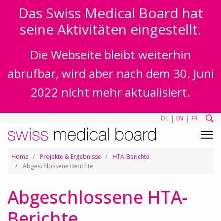
Das Swiss Medical Board hat
seine Aktivitäten eingestellt.
Die Webseite bleibt weiterhin
abrufbar, wird aber nach dem 30. Juni
2022 nicht mehr aktualisiert.
|
|
DE
EN
FR
Home
Projekte & Ergebnisse
HTA-Berichte
Abgeschlossene Berichte
Abgeschlossene HTA-
Berichte