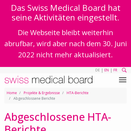
Das Swiss Medical Board hat
seine Aktivitäten eingestellt.
Die Webseite bleibt weiterhin
abrufbar, wird aber nach dem 30. Juni
2022 nicht mehr aktualisiert.
|
|
DE
EN
FR
Home
Projekte & Ergebnisse
HTA-Berichte
Abgeschlossene Berichte
Abgeschlossene HTA-
Berichte