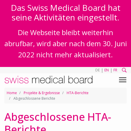
Das Swiss Medical Board hat
seine Aktivitäten eingestellt.
Die Webseite bleibt weiterhin
abrufbar, wird aber nach dem 30. Juni
2022 nicht mehr aktualisiert.
|
|
DE
EN
FR
Home
Projekte & Ergebnisse
HTA-Berichte
Abgeschlossene Berichte
Abgeschlossene HTA-
Berichte