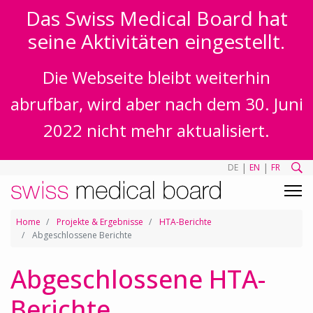
Das Swiss Medical Board hat
seine Aktivitäten eingestellt.
Die Webseite bleibt weiterhin
abrufbar, wird aber nach dem 30. Juni
2022 nicht mehr aktualisiert.
|
|
DE
EN
FR
Home
Projekte & Ergebnisse
HTA-Berichte
Abgeschlossene Berichte
Abgeschlossene HTA-
Berichte