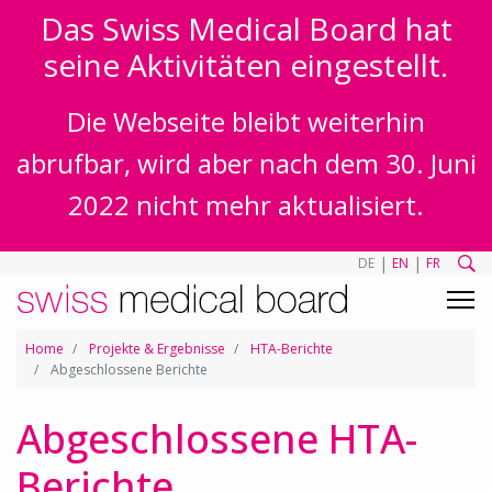
Das Swiss Medical Board hat
seine Aktivitäten eingestellt.
Die Webseite bleibt weiterhin
abrufbar, wird aber nach dem 30. Juni
2022 nicht mehr aktualisiert.
|
|
DE
EN
FR
Home
Projekte & Ergebnisse
HTA-Berichte
Abgeschlossene Berichte
Abgeschlossene HTA-
Berichte