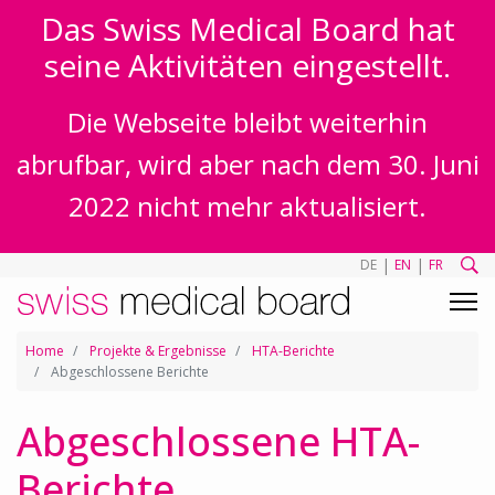
Das Swiss Medical Board hat
seine Aktivitäten eingestellt.
Die Webseite bleibt weiterhin
abrufbar, wird aber nach dem 30. Juni
2022 nicht mehr aktualisiert.
|
|
DE
EN
FR
Home
Projekte & Ergebnisse
HTA-Berichte
Abgeschlossene Berichte
Abgeschlossene HTA-
Berichte