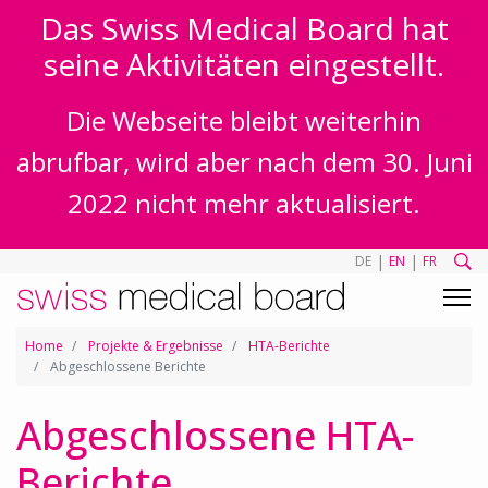
Das Swiss Medical Board hat
seine Aktivitäten eingestellt.
Die Webseite bleibt weiterhin
abrufbar, wird aber nach dem 30. Juni
2022 nicht mehr aktualisiert.
|
|
DE
EN
FR
Home
Projekte & Ergebnisse
HTA-Berichte
Abgeschlossene Berichte
Abgeschlossene HTA-
Berichte