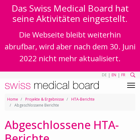
Das Swiss Medical Board hat
seine Aktivitäten eingestellt.
Die Webseite bleibt weiterhin
abrufbar, wird aber nach dem 30. Juni
2022 nicht mehr aktualisiert.
|
|
DE
EN
FR
Home
Projekte & Ergebnisse
HTA-Berichte
Abgeschlossene Berichte
Abgeschlossene HTA-
Berichte