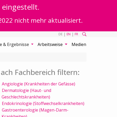
eingestellt.
2022 nicht mehr aktualisiert.
|
|
DE
EN
FR
te & Ergebnisse
Arbeitsweise
Medien
ach Fachbereich filtern:
Angiologie (Krankheiten der Gefässe)
Dermatologie (Haut- und
Geschlechtskrankheiten)
Endokrinologie (Stoffwechselkrankheiten)
Gastroenterologie (Magen-Darm-
Krankheiten)