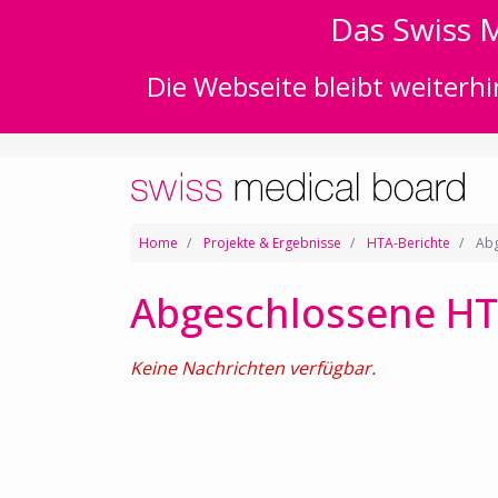
Das Swiss M
Die Webseite bleibt weiterhi
Home
Projekte & Ergebnisse
HTA-Berichte
Abg
Abgeschlossene HT
Keine Nachrichten verfügbar.