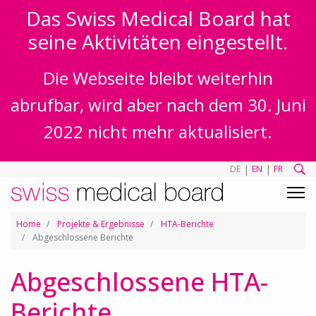
Das Swiss Medical Board hat
seine Aktivitäten eingestellt.
Die Webseite bleibt weiterhin
abrufbar, wird aber nach dem 30. Juni
2022 nicht mehr aktualisiert.
|
|
DE
EN
FR
Home
Projekte & Ergebnisse
HTA-Berichte
Abgeschlossene Berichte
Abgeschlossene HTA-
Berichte