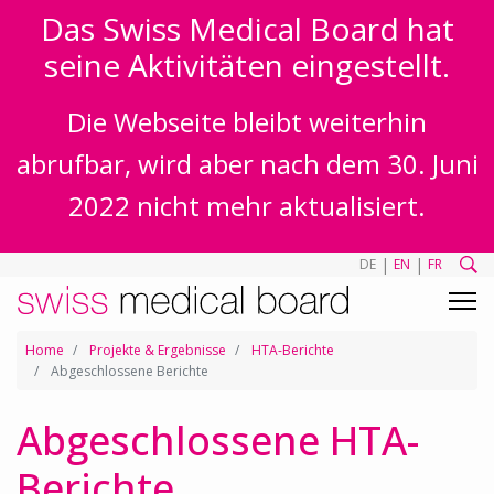
Das Swiss Medical Board hat
seine Aktivitäten eingestellt.
Die Webseite bleibt weiterhin
abrufbar, wird aber nach dem 30. Juni
2022 nicht mehr aktualisiert.
|
|
DE
EN
FR
Home
Projekte & Ergebnisse
HTA-Berichte
Abgeschlossene Berichte
Abgeschlossene HTA-
Berichte