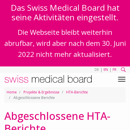
Das Swiss Medical Board hat
seine Aktivitäten eingestellt.
Die Webseite bleibt weiterhin
abrufbar, wird aber nach dem 30. Juni
2022 nicht mehr aktualisiert.
|
|
DE
EN
FR
Home
Projekte & Ergebnisse
HTA-Berichte
Abgeschlossene Berichte
Abgeschlossene HTA-
Berichte