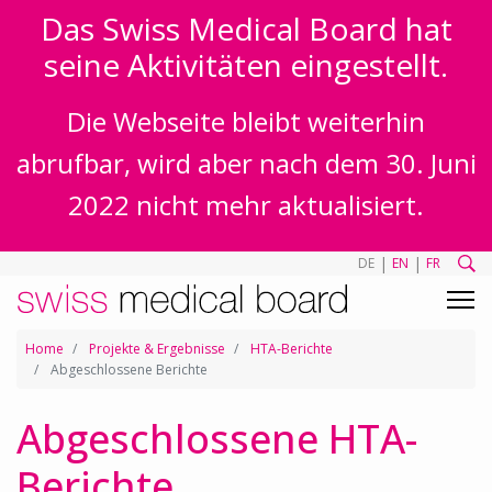
Das Swiss Medical Board hat
seine Aktivitäten eingestellt.
Die Webseite bleibt weiterhin
abrufbar, wird aber nach dem 30. Juni
2022 nicht mehr aktualisiert.
|
|
DE
EN
FR
Home
Projekte & Ergebnisse
HTA-Berichte
Abgeschlossene Berichte
Abgeschlossene HTA-
Berichte