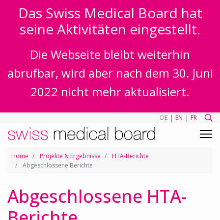
Das Swiss Medical Board hat
seine Aktivitäten eingestellt.
Die Webseite bleibt weiterhin
abrufbar, wird aber nach dem 30. Juni
2022 nicht mehr aktualisiert.
|
|
DE
EN
FR
Home
Projekte & Ergebnisse
HTA-Berichte
Abgeschlossene Berichte
Abgeschlossene HTA-
Berichte