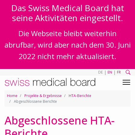
Das Swiss Medical Board hat
seine Aktivitäten eingestellt.
Die Webseite bleibt weiterhin
abrufbar, wird aber nach dem 30. Juni
2022 nicht mehr aktualisiert.
|
|
DE
EN
FR
Home
Projekte & Ergebnisse
HTA-Berichte
Abgeschlossene Berichte
Abgeschlossene HTA-
Berichte