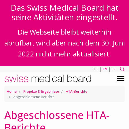
Das Swiss Medical Board hat
seine Aktivitäten eingestellt.
Die Webseite bleibt weiterhin
abrufbar, wird aber nach dem 30. Juni
2022 nicht mehr aktualisiert.
|
|
DE
EN
FR
Home
Projekte & Ergebnisse
HTA-Berichte
Abgeschlossene Berichte
Abgeschlossene HTA-
Berichte