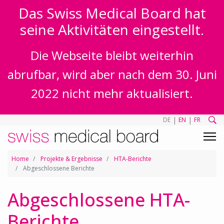
Das Swiss Medical Board hat
seine Aktivitäten eingestellt.
Die Webseite bleibt weiterhin
abrufbar, wird aber nach dem 30. Juni
2022 nicht mehr aktualisiert.
|
|
DE
EN
FR
Home
Projekte & Ergebnisse
HTA-Berichte
Abgeschlossene Berichte
Abgeschlossene HTA-
Berichte