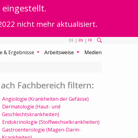
eingestellt.
2022 nicht mehr aktualisiert.
|
|
DE
EN
FR
te & Ergebnisse
Arbeitsweise
Medien
ach Fachbereich filtern:
Angiologie (Krankheiten der Gefässe)
Dermatologie (Haut- und
Geschlechtskrankheiten)
Endokrinologie (Stoffwechselkrankheiten)
Gastroenterologie (Magen-Darm-
Krankheiten)