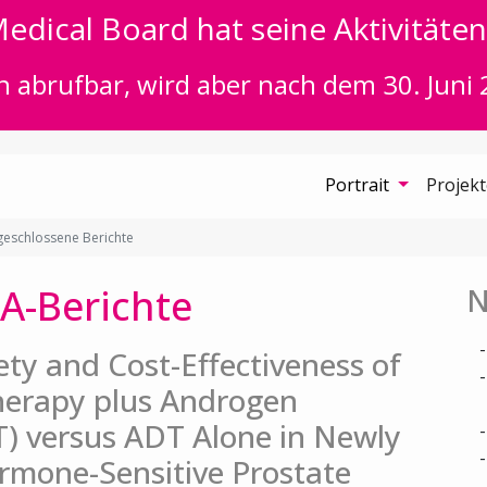
edical Board hat seine Aktivitäten 
n abrufbar, wird aber nach dem 30. Juni 
Portrait
Projek
eschlossene Berichte
A-Berichte
N
fety and Cost-Effectiveness of
herapy plus Androgen
) versus ADT Alone in Newly
rmone-Sensitive Prostate