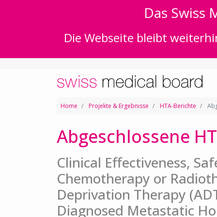
Das Swiss M
Die Webseite bleibt weiterhi
Home
Projekte & Ergebnisse
HTA-Berichte
Abg
Abgeschlossene HT
Clinical Effectiveness, Sa
Chemotherapy or Radiot
Deprivation Therapy (ADT
Diagnosed Metastatic Ho