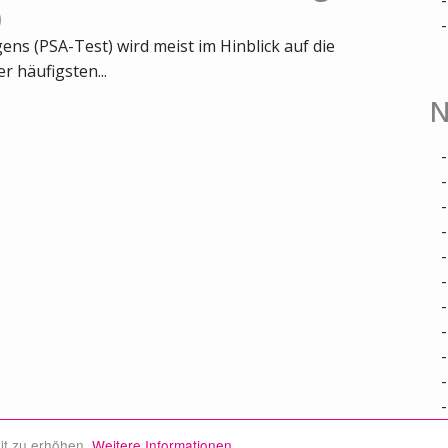
)
ns (PSA-Test) wird meist im Hinblick auf die
 häufigsten...
N
it zu erhöhen.
Weitere Informationen.