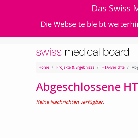
Das Swiss M
Die Webseite bleibt weiterhi
Home
Projekte & Ergebnisse
HTA-Berichte
Abg
Abgeschlossene HT
Keine Nachrichten verfügbar.