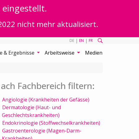
eingestellt.
2022 nicht mehr aktualisiert.
|
|
DE
EN
FR
te & Ergebnisse
Arbeitsweise
Medien
ach Fachbereich filtern:
Angiologie (Krankheiten der Gefässe)
Dermatologie (Haut- und
Geschlechtskrankheiten)
Endokrinologie (Stoffwechselkrankheiten)
Gastroenterologie (Magen-Darm-
Krankheiten)