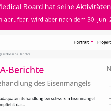
edical Board hat seine Aktivitäten 
n abrufbar, wird aber nach dem 30. Juni 
Portrait
Projek
eschlossene Berichte
A-Berichte
N
Behandlung des Eisenmangels
er adäquaten Behandlung bei schwerem Eisenmangel
fiehlt das...