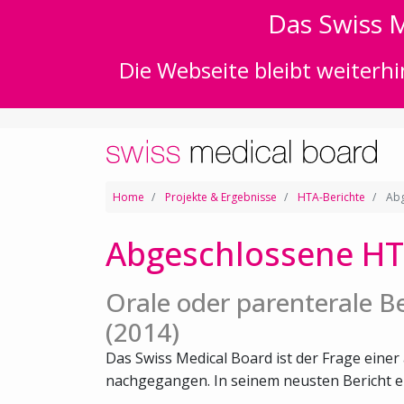
Das Swiss M
Die Webseite bleibt weiterhi
Home
Projekte & Ergebnisse
HTA-Berichte
Abg
Abgeschlossene HT
Orale oder parenterale 
(2014)
Das Swiss Medical Board ist der Frage ein
nachgegangen. In seinem neusten Bericht emp