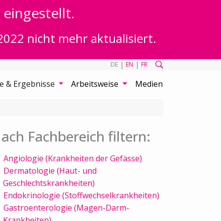
eingestellt.
2022 nicht mehr aktualisiert.
|
|
DE
EN
FR
te & Ergebnisse
Arbeitsweise
Medien
ach Fachbereich filtern:
Angiologie (Krankheiten der Gefässe)
Dermatologie (Haut- und
Geschlechtskrankheiten)
Endokrinologie (Stoffwechselkrankheiten)
Gastroenterologie (Magen-Darm-
Krankheiten)