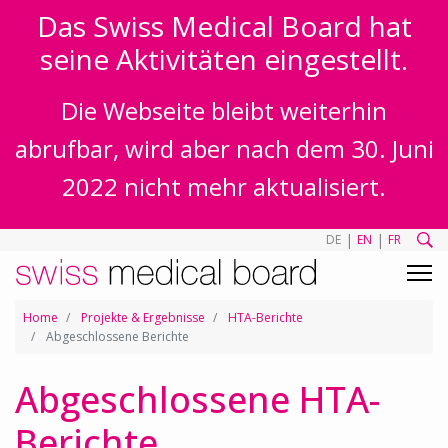
Das Swiss Medical Board hat
seine Aktivitäten eingestellt.
Die Webseite bleibt weiterhin
abrufbar, wird aber nach dem 30. Juni
2022 nicht mehr aktualisiert.
|
|
DE
EN
FR
Home
Projekte & Ergebnisse
HTA-Berichte
Abgeschlossene Berichte
Abgeschlossene HTA-
Berichte