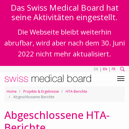
Das Swiss Medical Board hat
seine Aktivitäten eingestellt.
Die Webseite bleibt weiterhin
abrufbar, wird aber nach dem 30. Juni
2022 nicht mehr aktualisiert.
|
|
DE
EN
FR
Home
Projekte & Ergebnisse
HTA-Berichte
Abgeschlossene Berichte
Abgeschlossene HTA-
Berichte