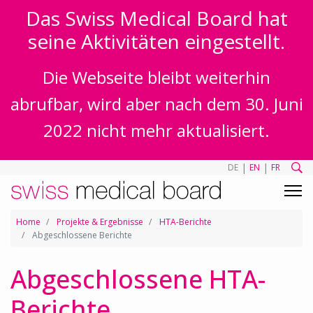
Das Swiss Medical Board hat
seine Aktivitäten eingestellt.
Die Webseite bleibt weiterhin
abrufbar, wird aber nach dem 30. Juni
2022 nicht mehr aktualisiert.
|
|
DE
EN
FR
Home
Projekte & Ergebnisse
HTA-Berichte
Abgeschlossene Berichte
Abgeschlossene HTA-
Berichte