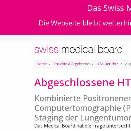
Das Swiss M
Die Webseite bleibt weiterhi
Home
Projekte & Ergebnisse
HTA-Berichte
Abg
Abgeschlossene HT
Kombinierte Positronene
Computertomographie (PE
Staging der Lungentumor
Das Medical Board hat die Frage untersuch