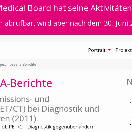
edical Board hat seine Aktivitäten 
n abrufbar, wird aber nach dem 30. Juni 
Portrait
Projek
eschlossene Berichte
A-Berichte
N
missions- und
T/CT) bei Diagnostik und
en (2011)
t, ob PET/CT-Diagnostik gegenüber andern