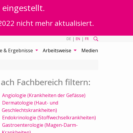
eingestellt.
2022 nicht mehr aktualisiert.
|
|
DE
EN
FR
te & Ergebnisse
Arbeitsweise
Medien
ach Fachbereich filtern:
Angiologie (Krankheiten der Gefässe)
Dermatologie (Haut- und
Geschlechtskrankheiten)
Endokrinologie (Stoffwechselkrankheiten)
Gastroenterologie (Magen-Darm-
Krankheiten)