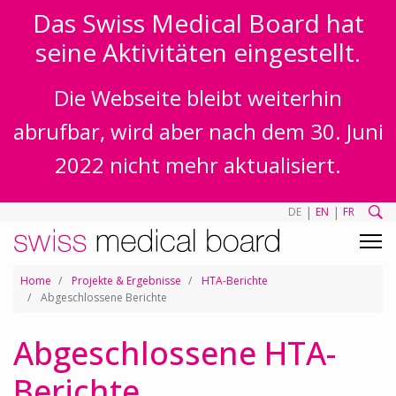
Das Swiss Medical Board hat
seine Aktivitäten eingestellt.
Die Webseite bleibt weiterhin
abrufbar, wird aber nach dem 30. Juni
2022 nicht mehr aktualisiert.
|
|
DE
EN
FR
Home
Projekte & Ergebnisse
HTA-Berichte
Abgeschlossene Berichte
Abgeschlossene HTA-
Berichte