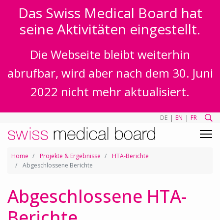
Das Swiss Medical Board hat
seine Aktivitäten eingestellt.
Die Webseite bleibt weiterhin
abrufbar, wird aber nach dem 30. Juni
2022 nicht mehr aktualisiert.
|
|
DE
EN
FR
Home
Projekte & Ergebnisse
HTA-Berichte
Abgeschlossene Berichte
Abgeschlossene HTA-
Berichte