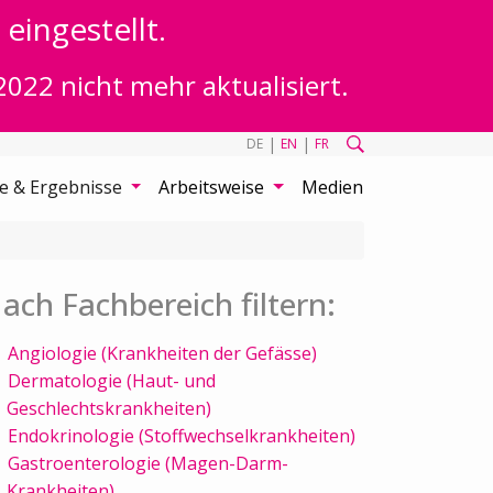
eingestellt.
2022 nicht mehr aktualisiert.
|
|
DE
EN
FR
te & Ergebnisse
Arbeitsweise
Medien
ach Fachbereich filtern:
Angiologie (Krankheiten der Gefässe)
Dermatologie (Haut- und
Geschlechtskrankheiten)
Endokrinologie (Stoffwechselkrankheiten)
Gastroenterologie (Magen-Darm-
Krankheiten)