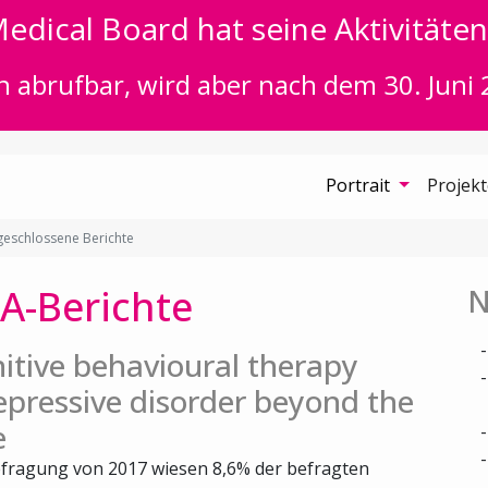
edical Board hat seine Aktivitäten 
n abrufbar, wird aber nach dem 30. Juni 
Portrait
Projek
eschlossene Berichte
A-Berichte
N
itive behavioural therapy
epressive disorder beyond the
e
fragung von 2017 wiesen 8,6% der befragten