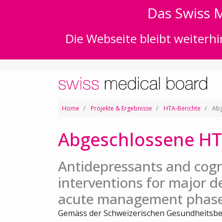
Das Swiss M
Die Webseite bleibt weiterhi
Home
Projekte & Ergebnisse
HTA-Berichte
Abg
Abgeschlossene HT
Antidepressants and cogn
interventions for major d
acute management phas
Gemäss der Schweizerischen Gesundheitsbe