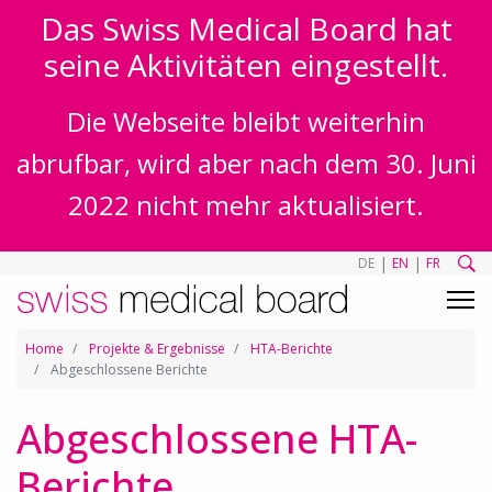
Das Swiss Medical Board hat
seine Aktivitäten eingestellt.
Die Webseite bleibt weiterhin
abrufbar, wird aber nach dem 30. Juni
2022 nicht mehr aktualisiert.
|
|
DE
EN
FR
Home
Projekte & Ergebnisse
HTA-Berichte
Abgeschlossene Berichte
Abgeschlossene HTA-
Berichte