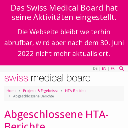
Das Swiss Medical Board hat
seine Aktivitäten eingestellt.
Die Webseite bleibt weiterhin
abrufbar, wird aber nach dem 30. Juni
2022 nicht mehr aktualisiert.
|
|
DE
EN
FR
Home
Projekte & Ergebnisse
HTA-Berichte
Abgeschlossene Berichte
Abgeschlossene HTA-
Berichte