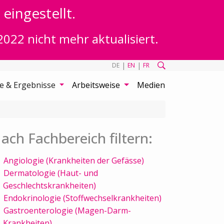
eingestellt.
2022 nicht mehr aktualisiert.
|
|
DE
EN
FR
te & Ergebnisse
Arbeitsweise
Medien
ach Fachbereich filtern:
Angiologie (Krankheiten der Gefässe)
Dermatologie (Haut- und
Geschlechtskrankheiten)
Endokrinologie (Stoffwechselkrankheiten)
Gastroenterologie (Magen-Darm-
Krankheiten)