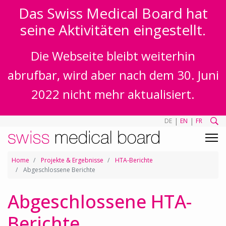
Das Swiss Medical Board hat
seine Aktivitäten eingestellt.
Die Webseite bleibt weiterhin
abrufbar, wird aber nach dem 30. Juni
2022 nicht mehr aktualisiert.
|
|
DE
EN
FR
Home
Projekte & Ergebnisse
HTA-Berichte
Abgeschlossene Berichte
Abgeschlossene HTA-
Berichte