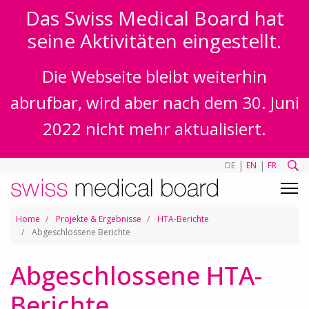
Das Swiss Medical Board hat
seine Aktivitäten eingestellt.
Die Webseite bleibt weiterhin
abrufbar, wird aber nach dem 30. Juni
2022 nicht mehr aktualisiert.
|
|
DE
EN
FR
Home
Projekte & Ergebnisse
HTA-Berichte
Abgeschlossene Berichte
Abgeschlossene HTA-
Berichte