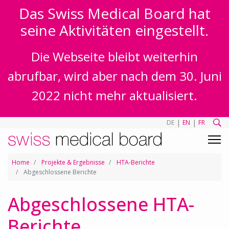
Das Swiss Medical Board hat
seine Aktivitäten eingestellt.
Die Webseite bleibt weiterhin
abrufbar, wird aber nach dem 30. Juni
2022 nicht mehr aktualisiert.
|
|
DE
EN
FR
Home
Projekte & Ergebnisse
HTA-Berichte
Abgeschlossene Berichte
Abgeschlossene HTA-
Berichte