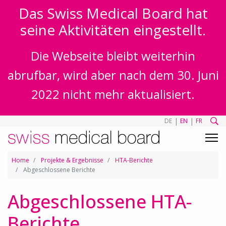
Das Swiss Medical Board hat
seine Aktivitäten eingestellt.
Die Webseite bleibt weiterhin
abrufbar, wird aber nach dem 30. Juni
2022 nicht mehr aktualisiert.
|
|
DE
EN
FR
Home
Projekte & Ergebnisse
HTA-Berichte
Abgeschlossene Berichte
Abgeschlossene HTA-
Berichte