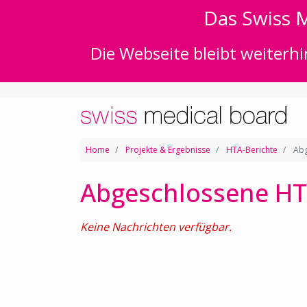
Das Swiss M
Die Webseite bleibt weiterhi
Home
Projekte & Ergebnisse
HTA-Berichte
Abg
Abgeschlossene HT
Keine Nachrichten verfügbar.