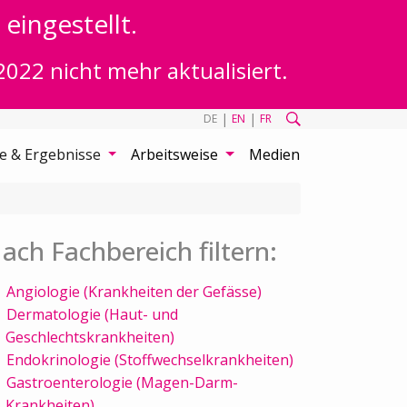
eingestellt.
2022 nicht mehr aktualisiert.
|
|
DE
EN
FR
te & Ergebnisse
Arbeitsweise
Medien
ach Fachbereich filtern:
Angiologie (Krankheiten der Gefässe)
Dermatologie (Haut- und
Geschlechtskrankheiten)
Endokrinologie (Stoffwechselkrankheiten)
Gastroenterologie (Magen-Darm-
Krankheiten)