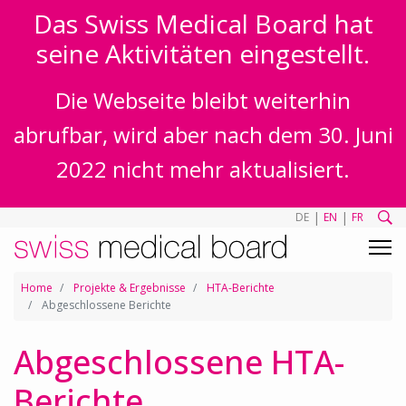
Das Swiss Medical Board hat
seine Aktivitäten eingestellt.
Die Webseite bleibt weiterhin
abrufbar, wird aber nach dem 30. Juni
2022 nicht mehr aktualisiert.
|
|
DE
EN
FR
Home
Projekte & Ergebnisse
HTA-Berichte
Abgeschlossene Berichte
Abgeschlossene HTA-
Berichte