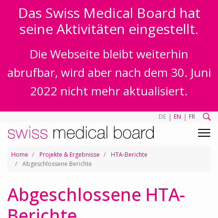
Das Swiss Medical Board hat
seine Aktivitäten eingestellt.
Die Webseite bleibt weiterhin
abrufbar, wird aber nach dem 30. Juni
2022 nicht mehr aktualisiert.
|
|
DE
EN
FR
Home
Projekte & Ergebnisse
HTA-Berichte
Abgeschlossene Berichte
Abgeschlossene HTA-
Berichte