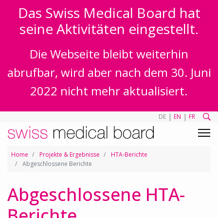
Das Swiss Medical Board hat
seine Aktivitäten eingestellt.
Die Webseite bleibt weiterhin
abrufbar, wird aber nach dem 30. Juni
2022 nicht mehr aktualisiert.
|
|
DE
EN
FR
Home
Projekte & Ergebnisse
HTA-Berichte
Abgeschlossene Berichte
Abgeschlossene HTA-
Berichte