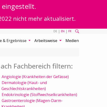
eingestellt.
2022 nicht mehr aktualisiert.
|
|
DE
EN
FR
te & Ergebnisse
Arbeitsweise
Medien
ach Fachbereich filtern:
Angiologie (Krankheiten der Gefässe)
Dermatologie (Haut- und
Geschlechtskrankheiten)
Endokrinologie (Stoffwechselkrankheiten)
Gastroenterologie (Magen-Darm-
Krankheiten)