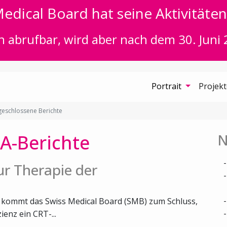
edical Board hat seine Aktivitäten 
n abrufbar, wird aber nach dem 30. Juni 
Portrait
Projek
eschlossene Berichte
A-Berichte
N
r Therapie der
r kommt das Swiss Medical Board (SMB) zum Schluss,
ienz ein CRT-...