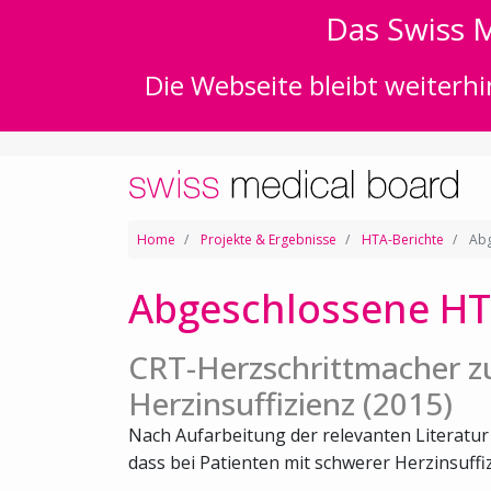
Das Swiss M
Die Webseite bleibt weiterhi
Home
Projekte & Ergebnisse
HTA-Berichte
Abg
Abgeschlossene HT
CRT-Herzschrittmacher zu
Herzinsuffizienz (2015)
Nach Aufarbeitung der relevanten Literatu
dass bei Patienten mit schwerer Herzinsuffiz