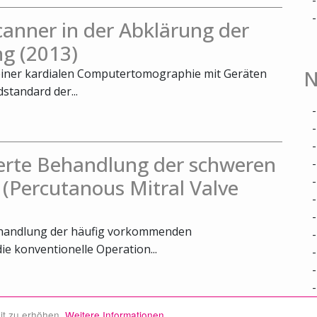
nner in der Abklärung der
g (2013)
N
 einer kardialen Computertomographie mit Geräten
standard der...
ierte Behandlung der schweren
 (Percutanous Mitral Valve
Behandlung der häufig vorkommenden
die konventionelle Operation...
it zu erhöhen.
Weitere Informationen.