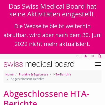
Das Swiss Medical Board hat
seine Aktivitäten eingestellt.
Die Webseite bleibt weiterhin
abrufbar, wird aber nach dem 30. Juni
2022 nicht mehr aktualisiert.
|
|
DE
EN
FR
Home
Projekte & Ergebnisse
HTA-Berichte
Abgeschlossene Berichte
Abgeschlossene HTA-
Berichte