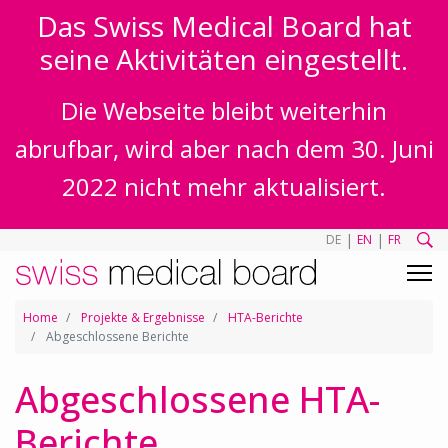
Das Swiss Medical Board hat
seine Aktivitäten eingestellt.
Die Webseite bleibt weiterhin
abrufbar, wird aber nach dem 30. Juni
2022 nicht mehr aktualisiert.
|
|
DE
EN
FR
Home
Projekte & Ergebnisse
HTA-Berichte
Abgeschlossene Berichte
Abgeschlossene HTA-
Berichte